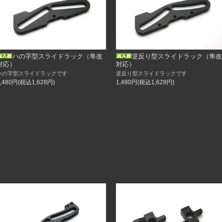
ジ32mm
ジ34mm
ル）
ット）
ハの字型スライドラック（隼改
逆反り型スライドラック（隼改
対応）
対応）
ハの字型スライドラックです
逆反り型スライドラックです
（日）は店舗休業の為
1,480円(税込1,628円)
1,480円(税込1,628円)
だきます。
2日（火）以降となりますが
すようよろしくお願い致します。
・・・頑張ります