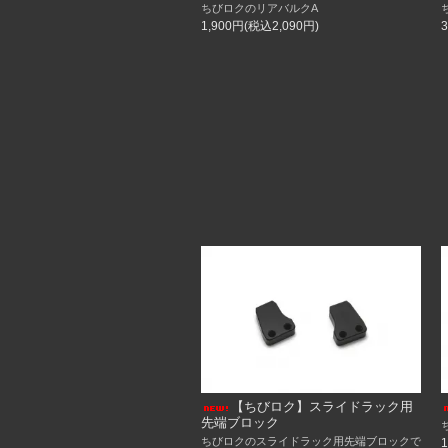
ちびロクのリアバルクA
誠に勝手ながら、4月15日（火）は店舗
1,900円(税込2,090円)
オンラインショップも休業とさせていた
休業中はお問い合わせへの返信・発送業
ご注文は随時可能ですが、返信・発送は
ご迷惑をお掛けしますが、ご了承頂きま
4／13
再入荷しました！
【Re-Rハイブリッド用】スライドラッ
湾曲型スライドラック(隼改対応）
4／8
再入荷しました！
ラックローラー＆ワッシャーセット
【隼改、虎隼改】フロントアッパーアー
1／11
再入荷しました！
【Re-Rハイブリッド用】スライドラッ
【Re-Rハイブリッド用】湾曲型スライ
湾曲型スライドラック(隼改対応）
フロントナックルV3
10／5
再入荷しました！
【ちびロク】スライドラック用
【Re-Rハイブリッド用】湾曲型スライ
先端ブロック
【Re-R HYBRID用】 スライド
ちびロクのスライドラック用先端ブロックで
今回分ラスト1台！