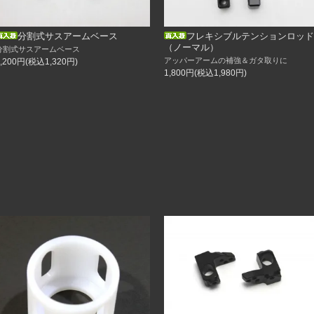
ました
分割式サスアームベース
フレキシブルテンションロッド
（ノーマル）
分割式サスアームベース
アッパーアームの補強＆ガタ取りに
1,200円(税込1,320円)
1,800円(税込1,980円)
ク取付キット
ドラック
ジ32mm
ジ34mm
テム
ク
ク取付キット
ドラック
エクステンションを装着したホイール専用のおしゃれアイテム登場