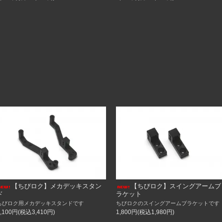
ク取付キット
ラック取付キット用先端ブロック（スペアパーツ）
ジ34mm
ジ32mm
ジ37mm
ム
前、後）
前、後）
。。
【ちびロク】メカデッキスタン
【ちびロク】スイングアームブ
ド
ラケット
ちびロク用メカデッキスタンドです
ちびロクのスイングアームブラケットです
（水）の3日間
3,100円(税込3,410円)
1,800円(税込1,980円)
とさせていただきます。