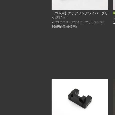
11／27
12月発売”ちびロク”商品ページ掲載し
【YD2用】ステアリングワイパーブリ
1台限り”GRK5-R”販売中
ッジ37mm
YD2ステアリングワイパーブリッジ37mm
11／3
860円(税込946円)
再入荷しました！
【Re-Rハイブリッド用】スライドラッ
【Re-Rハイブリッド用】湾曲型スライ
【YD2用】ステアリングワイパーブリッ
【YD2用】ステアリングワイパーブリッ
ハの字型スライドラック(隼改対応）
新型縦置きサーボステー
【M17用】スーサイドステアリングシス
【隼、虎隼、隼RR用】スラントブロッ
9／24
再入荷しました！
ラックローラー＆ワッシャーセット
8／1
再入荷しました！
【Re-Rハイブリッド用】スライドラッ
【Re-Rハイブリッド用】湾曲型スライ
7／2
新入荷！
タミヤアバルトホイール＋インチダウン