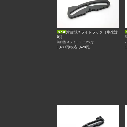
【YD2用】ステアリングワイパーブリッ
【YD2用】ステアリングワイパーブリッ
分割式サスアームベース（Φ3、Φ2.5）
フレキシブルテンションロッド（ノーマ
フレキシブルテンションロッド（オフセ
【ブサロク】ホーシングアダプター
リバレル君
湾曲型スライドラック（隼改対
応）
休業のお知らせ
湾曲型スライドラックです
誠に勝手ながら、5月30日（土）31日
1,480円(税込1,628円)
オンラインショップも休業とさせていた
お問い合わせへの返信・発送業務は6月
ご注文は随時可能です。
ご迷惑をお掛けしますが、ご了承頂きま
5／28
少量ですが再入荷しました！
ラジまにMタイヤ（2本）
手作業での製作のため量産できませんが
5／15
新入荷！
ちびロク用スペアパーツ各種入荷！
再入荷しました！
ラックローラー＆ワッシャーセット
5／8
新入荷！