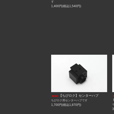
す
ブサロクV1.1
1,400円(税込1,540円)
9/19
再入荷しました！
【Re-Rハイブリッド用】スライドラッ
【Re-R HYBRID用】 スライド
【YD2用】ステアリングワイパーブリッ
【YD2用】ステアリングワイパーブリッ
【YD2用】ステアリングワイパーブリッ
【隼改、虎隼改】フロントロアアーム
【隼改、虎隼改】フロントアッパーアー
新型縦置きサーボステー
【ブサロク】ホーシングアダプター
【ブサロク】モーターマウントセット（
【ブサロク】サイドフレーム（右、左）
【ブサロク】アッパーアームホルダー（
8／22
ブサロクまもなく入荷します！
8／23 20時より再販開始です。
少数につきお早目にお買い求めください
ブサロクV1.1
ワッツリンクも同時発売！
【ちびロク】センターハブ
【ブサロク】ワッツリンク
ちびロク用センターハブです
休業のお知らせ
1,700円(税込1,870円)
誠に勝手ながら、8月19日（月）～21日
店舗休業の為オンラインショップも休業