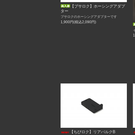
ディスクナットMⅡ
【ブサロク】ホーシングアダプ
ディスクナットMⅡ専用レンチ
ター
ブサロクのホーシングアダプターです
6／28
1,900円(税込2,090円)
再入荷しました！
インチダウンエクステンション（タミヤ1
インチダウンエクステンション（汎用段
6／20
再入荷しました！
インチダウンエクステンション（汎用段
インチダウンエクステンション（タミヤ1
5/31
新入荷！
インチダウンエクステンションタミヤ用
タミヤ フィアットMホイール
5/30
新製品！
インチダウンエクステンション（タミヤ
インチダウンエクステンション（メッシ
インチダウンエクステンション（汎用）
インチダウンエクステンション（リムの
リバレル君
つかみちゃん
【ちびロク】リアバルクB
休業のお知らせ