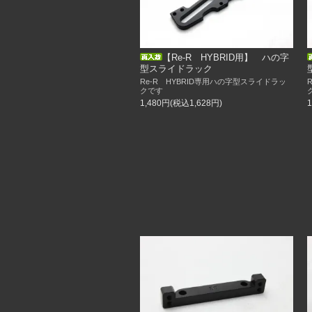
【ちびロク用】 フローティングボディ
5／1
新入荷！
【ちびロク用】 リンクサスキット
【Re-R HYBRID用】 ハの字
型スライドラック
休業のお知らせ
Re-R HYBRID専用ハの字型スライドラッ
誠に勝手ながら、4月2日（木）3日（金
クです
オンラインショップも休業とさせていた
1,480円(税込1,628円)
休業中はお問い合わせへの返信・発送業
ご注文は随時可能ですが、返信・発送は
ご迷惑をお掛けしますが、ご了承頂きま
2/20
新入荷！
【限定10セット】インチダウンスター
ラジまにMタイヤ（2本）
2/8
貴重品！限定一台
ブサロク完成品
2/1
再入荷しました！
インチダウンエクステンション（リムの
12/12
本日20時より予約開始です！
ちびロク