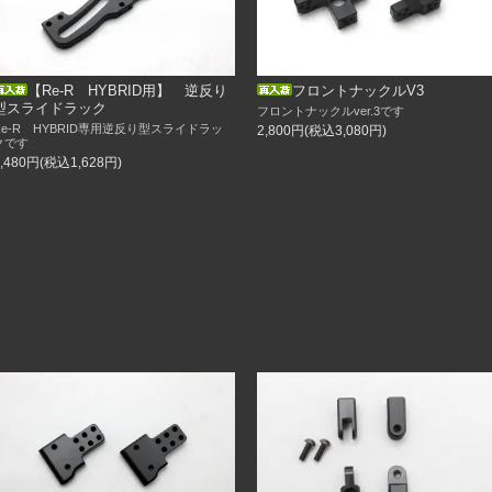
マウント
【Re-R HYBRID用】 逆反り
フロントナックルV3
型スライドラック
フロントナックルver.3です
Re-R HYBRID専用逆反り型スライドラッ
2,800円(税込3,080円)
）は店舗休業の為
クです
だきます。
1,480円(税込1,628円)
務ができません。
4日（土）以降となります。
すようよろしくお願い致します。
トセット
み14インチ）