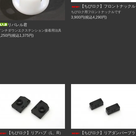
【ちびロク】フロントナックル
ちびロク用フロントナックルです
3,900円(税込4,290円)
リバレル君
4インチオフ6）
インチダウンエクステンション接着用治具
リム13インチ）
1,250円(税込1,375円)
リム14インチ）
4インチオフ8）
のホイールです。
）
ュ）
み）
【ちびロク】リアハブ（L、R）
【ちびロク】リアダンパーブラ