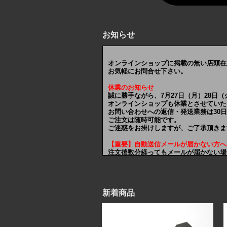
お知らせ
オンラインショップに掲載の無い店頭在
お気軽にお問合せ下さい。
休業のお知らせ
誠に勝手ながら、7月27日（月）28日
オンラインショップも休業とさせていた
お問い合わせへの返信・発送業務は30
ご注文は随時可能です。
ご迷惑をお掛けしますが、ご了承頂きま
【重要】自動送信メールが届かない方へ
注文後数分経ってもメールが届かない場
6／24
NEW!
再入荷しました！
湾曲型スライドラック(隼改対応）
新着商品
ハの字型スライドラック(隼改対応）
逆反り型スライドラック(隼改対応）
【Re-Rハイブリッド用】スライドラッ
【Re-Rハイブリッド用】逆反り型スラ
フロントナックルV3