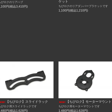
ケット
ちびロクのリアハブ
休業の為
ちびロクのリアダンパーブラケットです
3,100円(税込3,410円)
だきます。
1,100円(税込1,210円)
務ができません。
16日（水）以降となります。
すようよろしくお願い致します。
ク取付キット
ム
ク取付キット
ドラック
【ちびロク】スライドラック
【ちびロク】モーターマウント
ドラック
ちびロク用スライドラックです
ちびロク用モーターマウントです
ラック取付キット用先端ブロック（スペアパーツ）
1,480円(税込1,628円)
1,480円(税込1,628円)