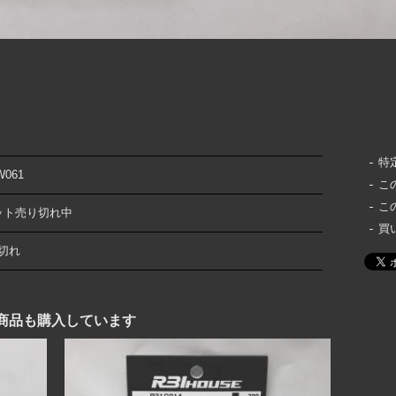
特
W061
こ
こ
ット売り切れ中
買
切れ
商品も購入しています