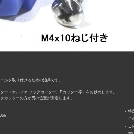
イールを取り付けるための治具です。
ター（オルファ フックカッター、Pカッター等）をお勧めします。
ックカッターの方が刃の位置が安定します。
特
066
こ
こ
買