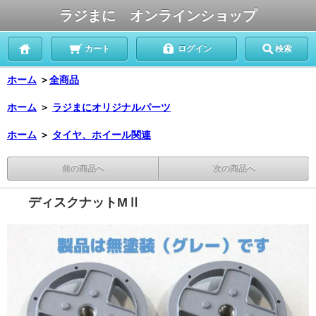
ラジまに オンラインショップ
カート
ログイン
検索
ホーム
＞
全商品
ホーム
＞
ラジまにオリジナルパーツ
ホーム
＞
タイヤ、ホイール関連
前の商品へ
次の商品へ
ディスクナットMⅡ