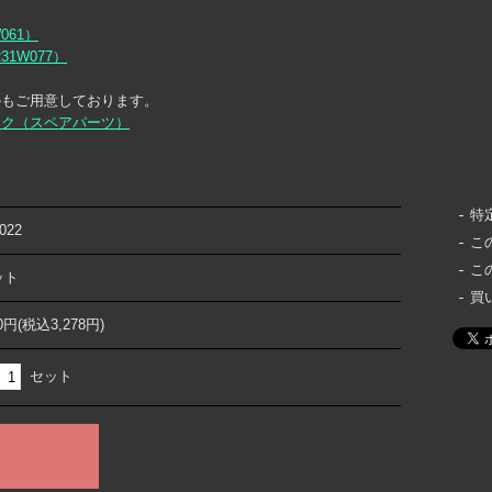
061）
1W077）
のもご用意しております。
ック（スペアパーツ）
特
022
こ
こ
ット
買
80円(税込3,278円)
セット