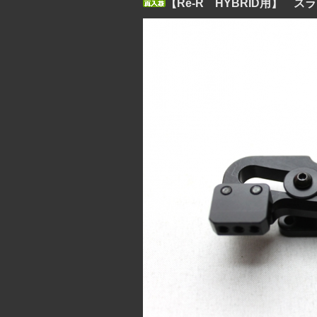
【Re-R HYBRID用】 