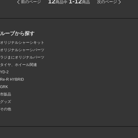
12
1-12
前のページ
次のページ
商品中
商品
グループから探す
オリジナルシャーシキット
オリジナルシャーシパーツ
ラジまにオリジナルパーツ
タイヤ、ホイール関連
YD-2
Re-R HYBRID
GRK
市販品
グッズ
その他