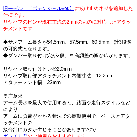
旧モデル：【ポテンシャルver.】
に抜け止めネジを追加した
仕様です。
リヤハブのピンが現在主流の2mmのものに対応したアタッ
チメントです。
◆サスアーム長さが54.5mm、57.5mm、60.5mm、計3段階
の可変式となります。
◆ダンパー取り付け穴が2段、車高調整の幅が広がります。
リヤハブ取り付けピン径2.0mm
リヤハブ取付部アタッチメント内側寸法 12.2mm
アタッチメント幅 22mm
※注意※
アーム長さを最大で使用すると、路面や走行スタイルなど
により
アームに負荷がかかる状況での長期使用で、ベースとアタ
ッチメントの
接合部にガタが生じることがありますので
ガッチリ君
のご使用をおすすめします。