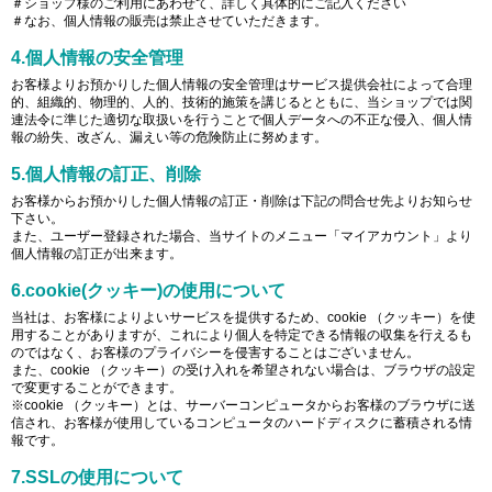
＃ショップ様のご利用にあわせて、詳しく具体的にご記入ください
＃なお、個人情報の販売は禁止させていただきます。
4.個人情報の安全管理
お客様よりお預かりした個人情報の安全管理はサービス提供会社によって合理
的、組織的、物理的、人的、技術的施策を講じるとともに、当ショップでは関
連法令に準じた適切な取扱いを行うことで個人データへの不正な侵入、個人情
報の紛失、改ざん、漏えい等の危険防止に努めます。
5.個人情報の訂正、削除
お客様からお預かりした個人情報の訂正・削除は下記の問合せ先よりお知らせ
下さい。
また、ユーザー登録された場合、当サイトのメニュー「マイアカウント」より
個人情報の訂正が出来ます。
6.cookie(クッキー)の使用について
当社は、お客様によりよいサービスを提供するため、cookie （クッキー）を使
用することがありますが、これにより個人を特定できる情報の収集を行えるも
のではなく、お客様のプライバシーを侵害することはございません。
また、cookie （クッキー）の受け入れを希望されない場合は、ブラウザの設定
で変更することができます。
※cookie （クッキー）とは、サーバーコンピュータからお客様のブラウザに送
信され、お客様が使用しているコンピュータのハードディスクに蓄積される情
報です。
7.SSLの使用について