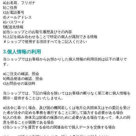
a)お名前、フリガナ
b)ご住所
c)お電話番号
d)メールアドレス
e)パスワード
f)配送先情報
g)当ショップとのお取引履歴及びその内容
h)上記を組み合わせることで特定の個人が識別できる情報
＃ショップで使用する項目すべてをご記入ください
3.個人情報の利用
当ショップではお客様からお預かりした個人情報の利用目的は以下の通りで
す。
a)ご注文の確認、照会
b)商品発送の確認、照会
c)お問合せの返信時
当ショップでは、下記の場合を除いてはお客様の断りなく第三者に個人情報を
開示・提供することはいたしません。
a)法令に基づく場合、及び国の機関若しくは地方公共団体又はその委託を受け
た者が法令の定める事務を遂行することに対して協力する必要がある場合
b)人の生命、身体又は財産の保護のために必要がある場合であって、本人の同
意を得ることが困難である場合
c)当ショップを運営する会社の関連会社で個人データを交換する場合