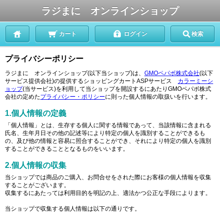
ラジまに オンラインショップ
カート
ログイン
検索
プライバシーポリシー
ラジまに オンラインショップ(以下当ショップ)は、
GMOペパボ株式会社
(以下
サービス提供会社)の提供するショッピングカートASPサービス
カラーミーシ
ョップ
(当サービス)を利用して当ショップを開設するにあたりGMOペパボ株式
会社の定めた
プライバシー・ポリシー
に則った個人情報の取扱いを行います。
1.個人情報の定義
「個人情報」とは、生存する個人に関する情報であって、当該情報に含まれる
氏名、生年月日その他の記述等により特定の個人を識別することができるも
の、及び他の情報と容易に照合することができ、それにより特定の個人を識別
することができることとなるものをいいます。
2.個人情報の収集
当ショップでは商品のご購入、お問合せをされた際にお客様の個人情報を収集
することがございます。
収集するにあたっては利用目的を明記の上、適法かつ公正な手段によります。
当ショップで収集する個人情報は以下の通りです。