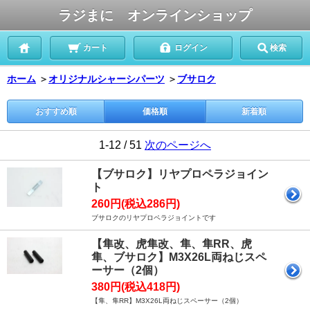
ラジまに オンラインショップ
カート
ログイン
検索
ホーム
＞
オリジナルシャーシパーツ
＞
ブサロク
おすすめ順
価格順
新着順
1-12 / 51
次のページへ
【ブサロク】リヤプロペラジョイン
ト
260円(税込286円)
ブサロクのリヤプロペラジョイントです
【隼改、虎隼改、隼、隼RR、虎
隼、ブサロク】M3X26L両ねじスペ
ーサー（2個）
380円(税込418円)
【隼、隼RR】M3X26L両ねじスペーサー（2個）