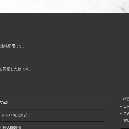
。
の連結部用です。
ねじを同梱した物です。
特
5042
こ
こ
ット売り切れ間近！
買
円(税込968円)