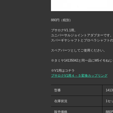
880円（税別）
ブサロクV1.1用。
ユニバーサルジョイントアダプターです
スパーギヤシャフトとプロペラシャフト
スペアパーツとしてご使用ください。
※タミヤ14135042と同一品にM5イモ
※V1用はコチラ
ブサロクV1用４－５変換カップリング
型番
1413
在庫状況
1セ
販売価格
880