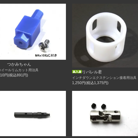
つかみちゃん
ホイールリムカット用治具
リバレル君
810円(税込891円)
インチダウンエクステンション接着用治具
1,250円(税込1,375円)