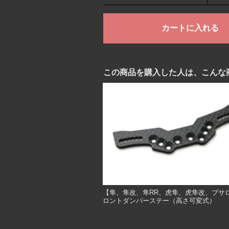
この商品を購入した人は、こんな
【隼、隼改、隼RR、虎隼、虎隼改、ブサ
ロントダンパーステー（高さ可変式）