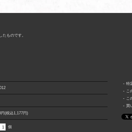
理したものです。
特
012
こ
こ
買
70円(税込1,177円)
個