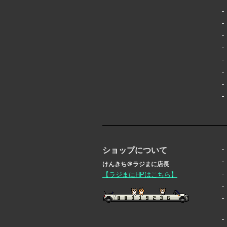
ショップについて
けんきち＠ラジまに店長
【ラジまにHPはこちら】