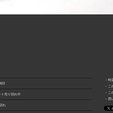
特
403
こ
こ
ット売り切れ中
買
切れ