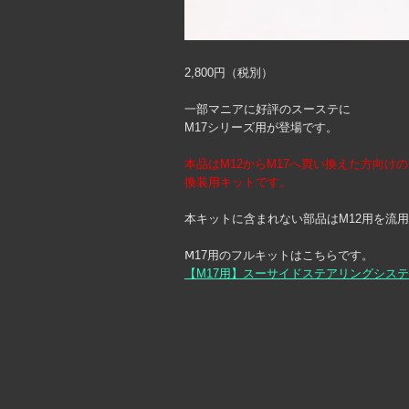
2,800円（税別）
一部マニアに好評のスーステに
M17シリーズ用が登場です。
本品はM12からM17へ買い換えた方向けの
換装用キットです。
本キットに含まれない部品はM12用を流
Ⅿ17用のフルキットはこちらです。
【M17用】スーサイドステアリングシス