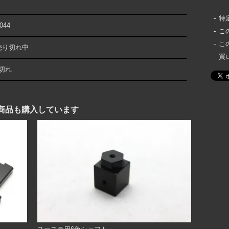
特
044
こ
こ
売り切れ中
買
切れ
商品も購入しています