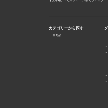
【虎隼用】S化用シャーシ強化ブロック
カテゴリーから探す
全商品