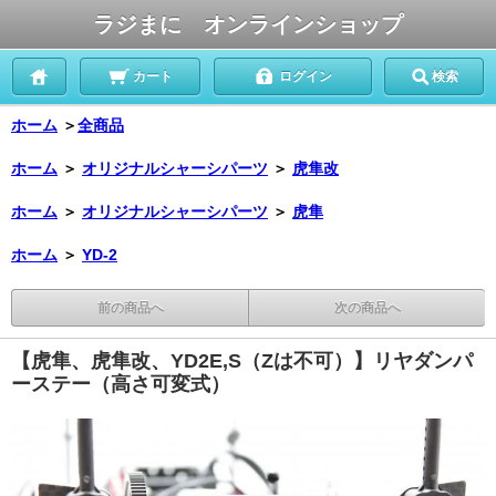
ラジまに オンラインショップ
カート
ログイン
検索
ホーム
＞
全商品
ホーム
＞
オリジナルシャーシパーツ
＞
虎隼改
ホーム
＞
オリジナルシャーシパーツ
＞
虎隼
ホーム
＞
YD-2
前の商品へ
次の商品へ
【虎隼、虎隼改、YD2E,S（Zは不可）】リヤダンパ
ーステー（高さ可変式）