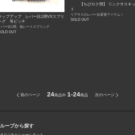
【ちびロク用】 リンクサスキ
ト
リアサスのレバー比変更アイテム！
ラップアップ レバー比1用VXスプリ
SOLD OUT
ング 等ピッチ
レバー比1用、低レートスプリング
SOLD OUT
24
1-24
前のページ
次のページ
商品中
商品
グループから探す
オリジナルシャーシキット